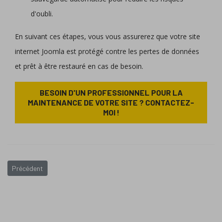
d'oubli.
En suivant ces étapes, vous vous assurerez que votre site
internet Joomla est protégé contre les pertes de données
et prêt à être restauré en cas de besoin.
BESOIN D'UN PROFESSIONNEL POUR LA
MAINTENANCE DE VOTRE SITE ? CONTACTEZ-
MOI !
Article précédent : L'importance du choix des extensions sur un site in
Précédent