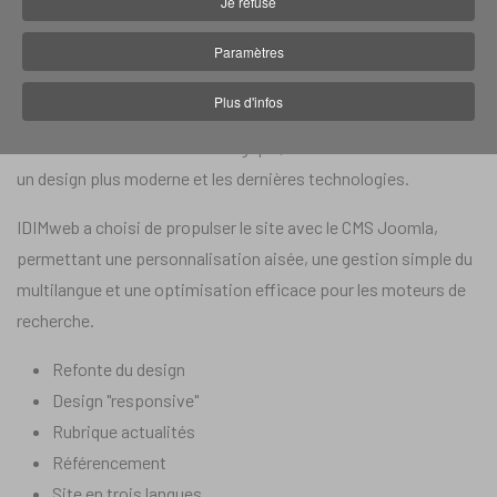
Je refuse
Site internet :
antaxius.be/
Paramètres
En 2024, le partenaire web Belge d'IDIMweb lui a demandé de
Plus d'infos
procéder à la refonte du site internet du cabinet d'avocats
Antaxius situé à Anvers en Belgique, afin de fournir à son client
un design plus moderne et les dernières technologies.
IDIMweb a choisi de propulser le site avec le CMS Joomla,
permettant une personnalisation aisée, une gestion simple du
multilangue et une optimisation efficace pour les moteurs de
recherche.
Refonte du design
Design "responsive"
Rubrique actualités
Référencement
Site en trois langues.