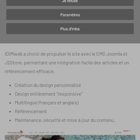
Je refuse
En 2017, Barthélemy Rose a fait appel à IDIMweb pour la
Paramètres
refonte de leur boutique en ligne, afin d'accroître la notoriété de
Plus d'infos
leur marque et augmenter leurs ventes. Depuis, IDIMweb est le
webmaster de Barthélemy Rose.
IDIMweb a choisi de propulser le site avec le CMS Joomla et
J2Store, permettant une intégration facile des articles et un
référencement efficace.
Création du design personnalisé
Design entièrement "responsive"
Multilingue (français et anglais)
Référencement
Maintenance, sécurité et mise à jour du contenu.