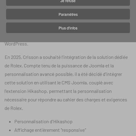
Je refuse
Site internet :
crisson.com/rolex
Paramètres
En 2021, Rolex a demandé à IDIMweb d'intégrer la solution
Plus d'infos
hybride Rolex au site de Crisson. Ce site était propulsé par
WordPress.
En 2025, Crisson a souhaité l'intégration de la solution dédiée
de Rolex. Compte tenu de la puissance de Joomla et la
personnalisation avancé possible, il a été décidé d'intégrer
cette solution en utilisant le CMS Joomla, couplé avec
l'extension Hikashop, permettant la personnalisation
nécessaire pour répondre au cahier des charges et exigences
de Rolex.
Personnalisation d'Hikashop
Affichage entièrement "responsive"