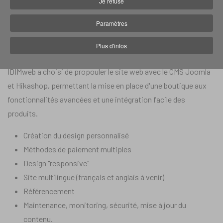
Je refuse
En 2021, Le Petit Potager (Annecy) a demandé à IDIMweb de
Paramètres
créer leur boutique en ligne de vente CBD pour promouvoir leur
Plus d'infos
nouvelle boutique et vendre des produits CBD.
IDIMweb a choisi de propouler le site web avec le CMS Joomla
et Hikashop, permettant la mise en place d'une boutique aux
fonctionnalités avancées et une intégration facile des
produits.
Création du design personnalisé
Méthodes de paiement multiples
Design "responsive"
Site multilingue (français et anglais à venir)
Référencement
Maintenance, monitoring, sécurité, mise à jour du
contenu.