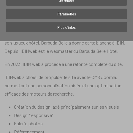
Je refuse
Site internet :
barbudabelle.com
Paramètres
En 2015, l'hôtel Barbuda Belle a demandé à IDIM web de créer
Plus d'infos
son site vitrine, afin d'accroître la visibilité et la notoriété de
son luxueux hôtel. Barbuda Belle a donné carte blanche à IDIM.
Depuis, IDIMweb est le webmaster du Barbuda Belle Hôtel.
En 2023, IDIM web a procédé à une refonte complète du site.
IDIMweb a choisi de propulser le site avec le CMS Joomla,
permettant une personnalisation aisée et une optimisation
efficace des moteurs de recherche.
Création du design, axé principalement sur les visuels
Design "responsive"
Galerie photos
Référencement