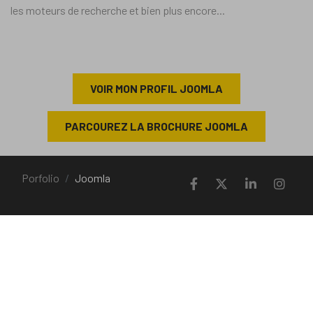
les moteurs de recherche et bien plus encore...
VOIR MON PROFIL JOOMLA
PARCOUREZ LA BROCHURE JOOMLA
Porfolio
Joomla
©2026 IDIMweb |
Confidentialité
|
Cookies
+33 (0)651 380 436 | contact@idimweb.com | Saint-Jorioz (Haute-
Savoie) - Saint-Martin (Antilles)