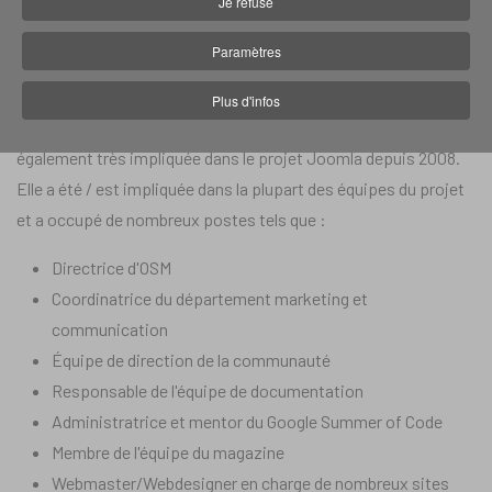
Je refuse
Site :
joomla.org
Paramètres
Sandra est une spécialiste du CMS Joomla (outil permettant de
Plus d'infos
créer des sites web puissants, évolutifs et flexibles). Elle est
également très impliquée dans le projet Joomla depuis 2008.
Elle a été / est impliquée dans la plupart des équipes du projet
et a occupé de nombreux postes tels que :
Directrice d'OSM
Coordinatrice du département marketing et
communication
Équipe de direction de la communauté
Responsable de l'équipe de documentation
Administratrice et mentor du Google Summer of Code
Membre de l'équipe du magazine
Webmaster/Webdesigner en charge de nombreux sites